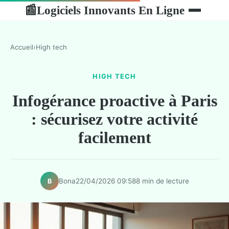
Logiciels Innovants En Ligne
📰
Accueil
›
High tech
HIGH TECH
Infogérance proactive à Paris
: sécurisez votre activité
facilement
Bona
22/04/2026 09:58
8 min de lecture
B